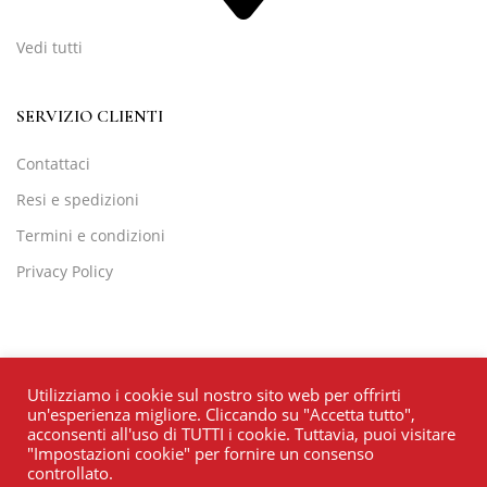
Vedi tutti
SERVIZIO CLIENTI
Contattaci
Resi e spedizioni
Termini e condizioni
Privacy Policy
Utilizziamo i cookie sul nostro sito web per offrirti
un'esperienza migliore. Cliccando su "Accetta tutto",
acconsenti all'uso di TUTTI i cookie. Tuttavia, puoi visitare
"Impostazioni cookie" per fornire un consenso
controllato.