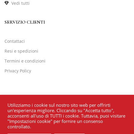
Vedi tutti
SERVIZIO CLIENTI
Contattaci
Resi e spedizioni
Termini e condizioni
Privacy Policy
Utilizziamo i cookie sul nostro sito web per offrirti
un'esperienza migliore. Cliccando su "Accetta tutto",
acconsenti all'uso di TUTTI i cookie. Tuttavia, puoi visitare
"Impostazioni cookie" per fornire un consenso
controllato.