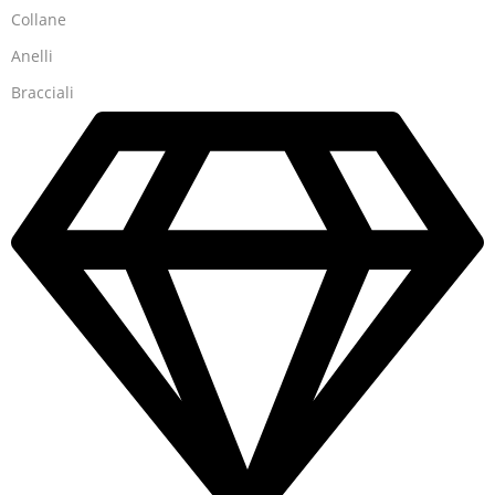
Collane
Anelli
Bracciali