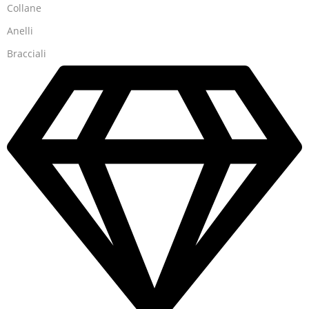
Collane
Anelli
Bracciali