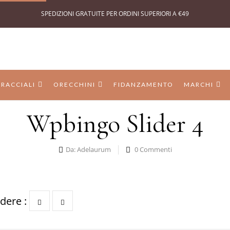
SPEDIZIONI GRATUITE PER ORDINI SUPERIORI A €49
BRACCIALI
ORECCHINI
FIDANZAMENTO
MARCHI
Wpbingo Slider 4
Da:
Adelaurum
0
Commenti
dere :