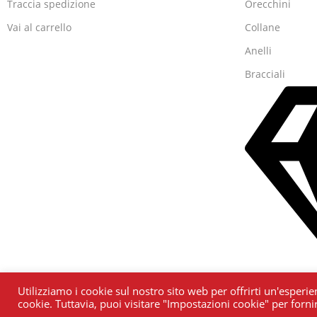
Traccia spedizione
Orecchini
Vai al carrello
Collane
Anelli
Bracciali
Utilizziamo i cookie sul nostro sito web per offrirti un'esperie
cookie. Tuttavia, puoi visitare "Impostazioni cookie" per forn
Vedi tutti