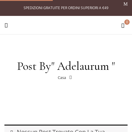
SPEDIZIONI GRATUITE PER ORDINI SUPERIORI A €49
0
Post By" Adelaurum "
Casa
Nessun Post Trovato Con La Tua