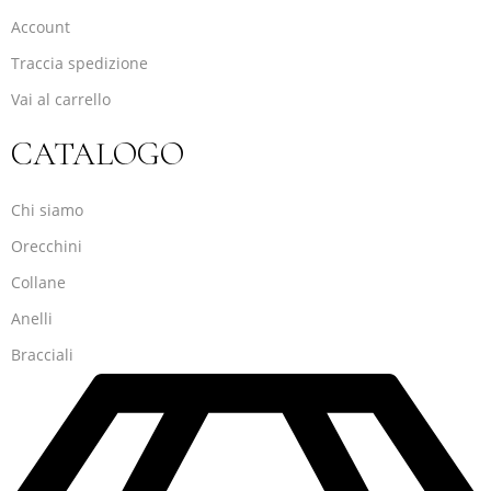
Account
Traccia spedizione
Vai al carrello
CATALOGO
Chi siamo
Orecchini
Collane
Anelli
Bracciali