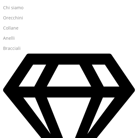
Chi siamo
Orecchini
Collane
Anelli
Bracciali