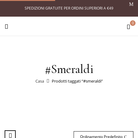
SPEDIZIONI GRATUITE PER ORDINI SUPERIORI A €49
0
#smeraldi
Casa
Prodotti taggati “#smeraldi”
Ordinamento Predefinito