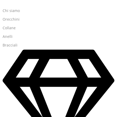
Chi siamo
Orecchini
Collane
Anelli
Bracciali