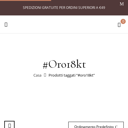
SPEDIZIONI GRATUITE PER ORDINI SUPERIORI A €49
0
#oro18kt
Casa
Prodotti taggati “#oro18kt”
Ordinamento Predefinito