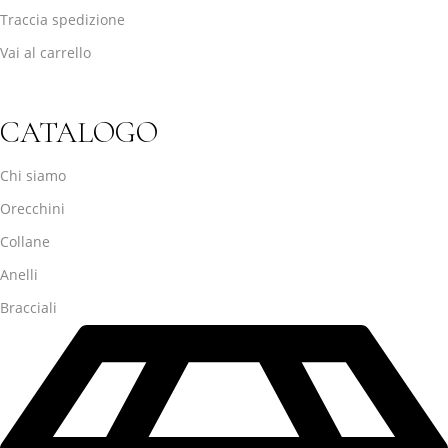
Traccia spedizione
Vai al carrello
CATALOGO
Chi siamo
Orecchini
Collane
Anelli
Bracciali