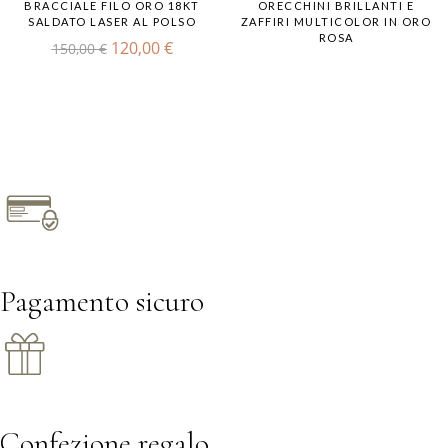
BRACCIALE FILO ORO 18KT
ORECCHINI BRILLANTI E
SALDATO LASER AL POLSO
ZAFFIRI MULTICOLOR IN ORO
ROSA
Il
Il
120,00
€
150,00
€
prezzo
prezzo
originale
attuale
era:
è:
150,00 €.
120,00 €.
Pagamento sicuro
Confezione regalo