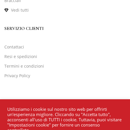
Bracciali
Vedi tutti
SERVIZIO CLIENTI
Contattaci
Resi e spedizioni
Termini e condizioni
Privacy Policy
Utilizziamo i cookie sul nostro sito web per offrirti
un'esperienza migliore. Cliccando su "Accetta tutto",
acconsenti all'uso di TUTTI i cookie. Tuttavia, puoi visitare
"Impostazioni cookie" per fornire un consenso