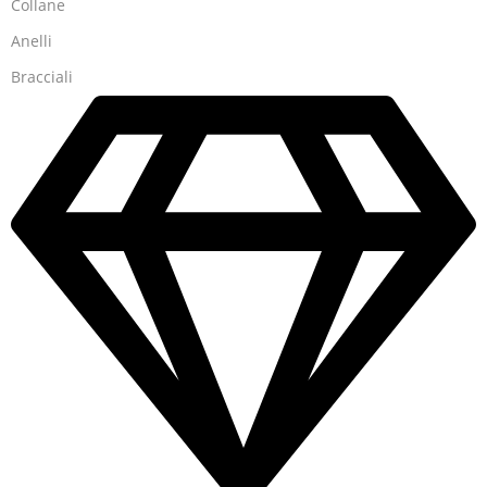
Collane
Anelli
Bracciali