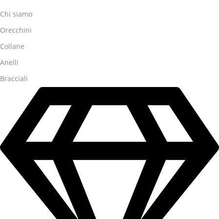
Chi siamo
Orecchini
Collane
Anelli
Bracciali