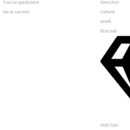
Traccia spedizione
Orecchini
Vai al carrello
Collane
Anelli
Bracciali
Vedi tutti