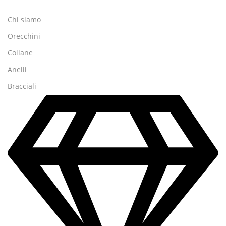
Chi siamo
Orecchini
Collane
Anelli
Bracciali